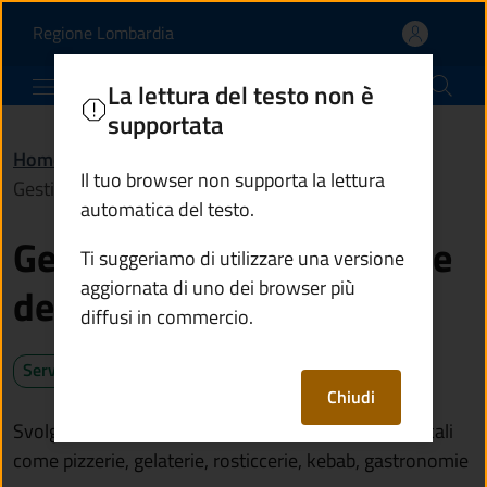
Gestire attività nel set
Vai al contenuto principale
(apre in un'altra scheda).
Regione Lombardia
Comune di Paisco Loveno
La lettura del testo non è
supportata
Home
/
Servizi
/
Imprese e commercio
/
Il tuo browser non supporta la lettura
Gestire attività nel settore dell’alimentazione
automatica del testo.
Gestire attività nel settore
Ti suggeriamo di utilizzare una versione
aggiornata di uno dei browser più
dell’alimentazione
diffusi in commercio.
Servizio attivo
Chiudi
Svolgere attività di trasformazione di alimenti in locali
come pizzerie, gelaterie, rosticcerie, kebab, gastronomie