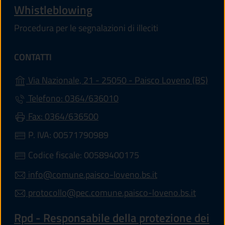
Whistleblowing
Procedura per le segnalazioni di illeciti
CONTATTI
(apr
Via Nazionale, 21 - 25050 - Paisco Loveno (BS)
Telefono: 0364/636010
Fax: 0364/636500
P. IVA: 00571790989
Codice fiscale: 00589400175
info@comune.paisco-loveno.bs.it
protocollo@pec.comune.paisco-loveno.bs.it
Rpd - Responsabile della protezione dei