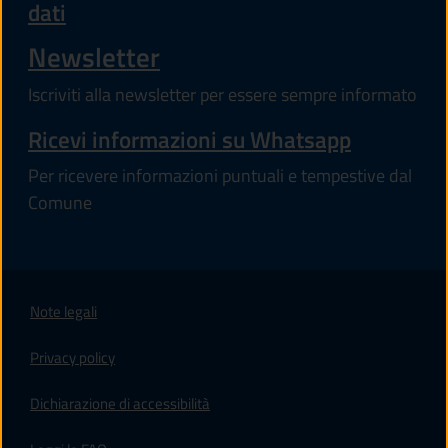
dati
Newsletter
Iscriviti alla newsletter per essere sempre informato
Ricevi informazioni su Whatsapp
Per ricevere informazioni puntuali e tempestive dal
Comune
Note legali
Privacy policy
(apre in un'altra scheda).
Dichiarazione di accessibilità