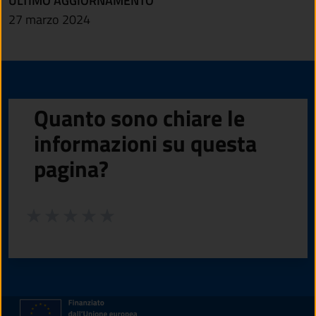
ULTIMO AGGIORNAMENTO
27 marzo 2024
Quanto sono chiare le
informazioni su questa
pagina?
Valuta da 1 a 5 stelle la pagina
Valuta 1 stelle su 5
Valuta 2 stelle su 5
Valuta 3 stelle su 5
Valuta 4 stelle su 5
Valuta 5 stelle su 5