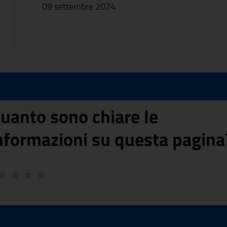
09 settembre 2024
uanto sono chiare le
nformazioni su questa pagina
 da 1 a 5 stelle la pagina
ta 1 stelle su 5
aluta 2 stelle su 5
Valuta 3 stelle su 5
Valuta 4 stelle su 5
Valuta 5 stelle su 5