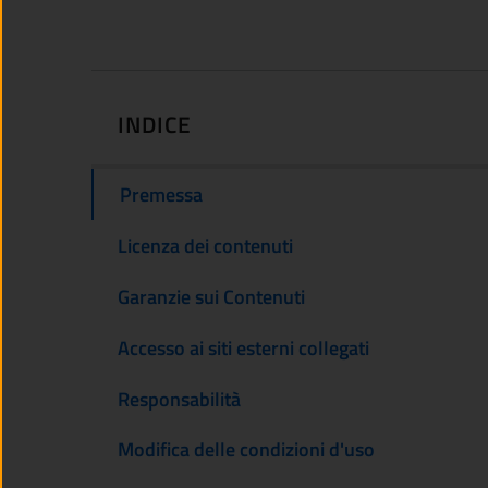
INDICE
Premessa
Licenza dei contenuti
Garanzie sui Contenuti
Accesso ai siti esterni collegati
Responsabilità
Modifica delle condizioni d'uso