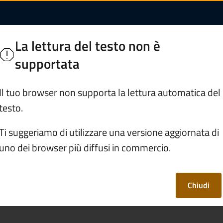
e di Paisco Loveno
o Loveno
La lettura del testo non è
ie Bresciane
supportata
Servizi
Vivere Paisco Loveno
Il tuo browser non supporta la lettura automatica del
testo.
egali
Ti suggeriamo di utilizzare una versione aggiornata di
uno dei browser più diffusi in commercio.
Chiudi