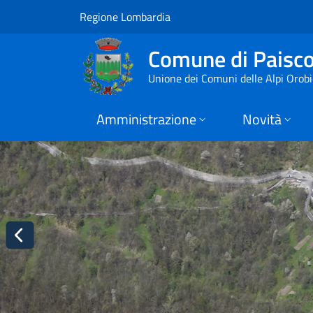
Home page | Comune
Vai al contenuto principale
(apre in un'altra scheda).
Regione Lombardia
Comune di Paisc
Unione dei Comuni delle Alpi Orob
Amministrazione
Novità
indietro