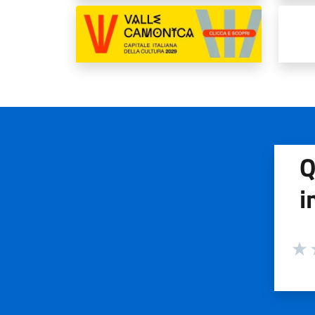
Q
i
Valuta
Valu
V