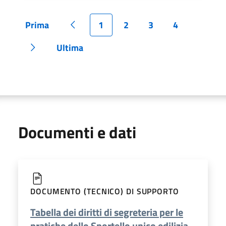
Prima
1
2
3
4
Pagina
Pagina precedente
Pagina
Pagina
Pagina
Pagina
Ultima
Pagina successiva
Pagina
Documenti e dati
DOCUMENTO (TECNICO) DI SUPPORTO
Tabella dei diritti di segreteria per le
pratiche dello Sportello unico edilizia